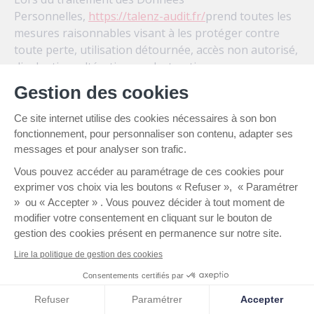
Personnelles,
https://talenz-audit.fr/
prend toutes les
mesures raisonnables visant à les protéger contre
toute perte, utilisation détournée, accès non autorisé,
divulgation, altération ou destruction.
Gestion des cookies
9. Liens hypertextes «
Ce site internet utilise des cookies nécessaires à son bon
fonctionnement, pour personnaliser son contenu, adapter ses
cookies » et balises
messages et pour analyser son trafic.
(“tags”) internet
Vous pouvez accéder au paramétrage de ces cookies pour
exprimer vos choix via les boutons « Refuser », « Paramétrer
» ou « Accepter » . Vous pouvez décider à tout moment de
Le site
https://talenz-audit.fr/
contient un certain
modifier votre consentement en cliquant sur le bouton de
nombre de liens hypertextes vers d’autres sites, mis
gestion des cookies présent en permanence sur notre site.
en place avec l’autorisation de
https://talenz-audit.fr/
.
Lire la politique de gestion des cookies
Cependant,
https://talenz-audit.fr/
n’a pas la
possibilité de vérifier le contenu des sites ainsi visités,
Consentements certifiés par
et n’assumera en conséquence aucune responsabilité
Cookies
Refuser
Paramétrer
Accepter
de ce fait.