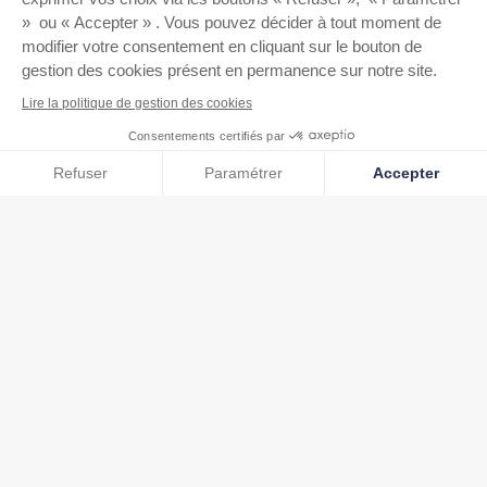
» ou « Accepter » . Vous pouvez décider à tout moment de
modifier votre consentement en cliquant sur le bouton de
gestion des cookies présent en permanence sur notre site.
Lire la politique de gestion des cookies
Consentements certifiés par
Cookies
Refuser
Paramétrer
Accepter
Axeptio consent
Plateforme de Gestion du Consentement : Personnalisez vos O
Notre plateforme vous permet d'adapter et de gérer vos paramètr
Nous vous accompagnons dans l’audit
et la certification de vos états
financiers ainsi que dans la
communication avec l’ensemble de
vos partenaires internes et externes.