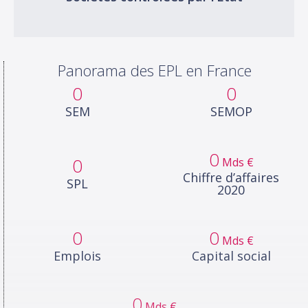
Panorama des EPL en France
0
0
SEM
SEMOP
0
0
Mds €
Chiffre d’affaires
SPL
2020
0
0
Mds €
Emplois
Capital social
0
Mds €