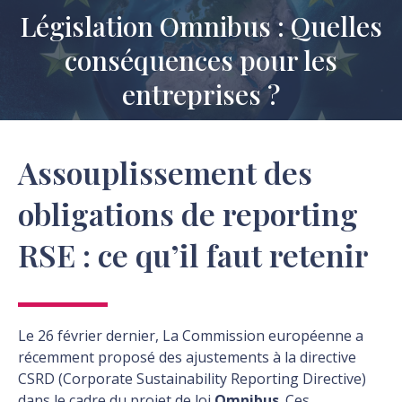
Législation Omnibus : Quelles
conséquences pour les
Vous êtes ici :
entreprises ?
Assouplissement des
obligations de reporting
RSE : ce qu’il faut retenir
Le 26 février dernier, La Commission européenne a
récemment proposé des ajustements à la directive
CSRD (Corporate Sustainability Reporting Directive)
dans le cadre du projet de loi
Omnibus
. Ces