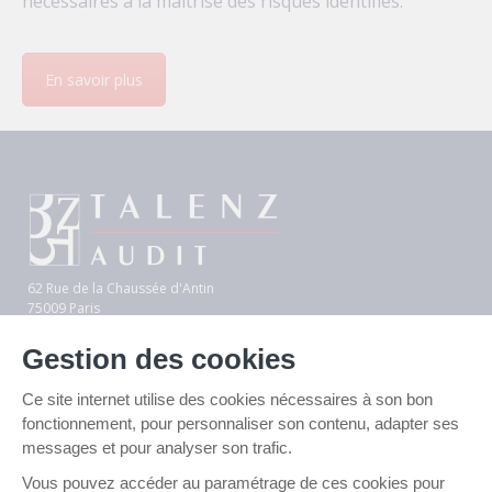
nécessaires à la maîtrise des risques identifiés.
En savoir plus
62 Rue de la Chaussée d'Antin
75009 Paris
Gestion des cookies
Une nouvelle vision de l’audit
Besoin d'informations, un conseil...
Ce site internet utilise des cookies nécessaires à son bon
fonctionnement, pour personnaliser son contenu, adapter ses
messages et pour analyser son trafic.
CONTACTEZ-NOUS
Vous pouvez accéder au paramétrage de ces cookies pour