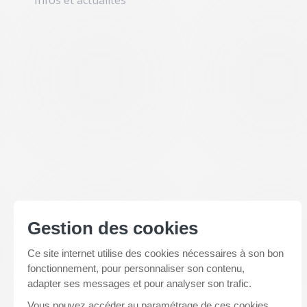
Infos et actualités
Assurance - Juillet 2022
Juil
19
2022
Newsletter
Organismes d’assurance –
Juillet 2022
Les circonstances particulières de
cet arrêté résultent majoritairement
du contexte géopolitique actuel, et
Gestion des cookies
en particulier, du conflit en Ukraine,
qui constitue un évènement
Ce site internet utilise des cookies nécessaires à son bon
rarissime, dont on ne peut pas, à…
fonctionnement, pour personnaliser son contenu,
adapter ses messages et pour analyser son trafic.
Lire la suite
Vous pouvez accéder au paramétrage de ces cookies