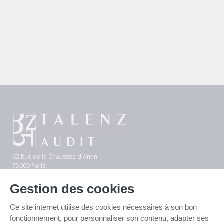
renseignées dans ce formulaire.
Les champs indiqués par un astérisque (*) sont obligatoires
62 Rue de la Chaussée d'Antin
75009 Paris
Gestion des cookies
Une nouvelle vision de l’audit
Besoin d'informations, un conseil...
Ce site internet utilise des cookies nécessaires à son bon
fonctionnement, pour personnaliser son contenu, adapter ses